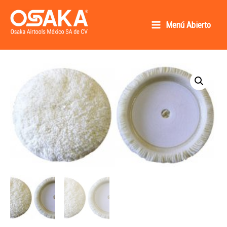
Ir
al
Menú Abierto
Main
contenido
Osaka AirTools México SA de CV
Menu