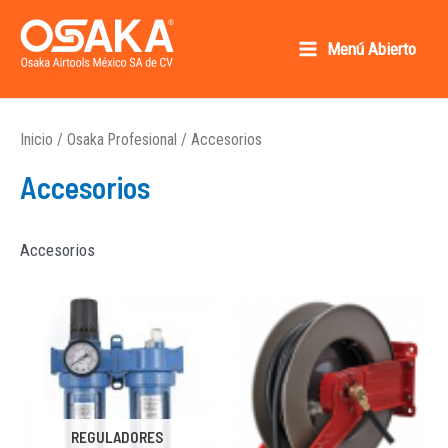
Ir
al
Menú Abierto
Main
contenido
Osaka AirTools México SA de CV
Menu
Inicio
/
Osaka Profesional
/ Accesorios
Accesorios
Accesorios
REGULADORES