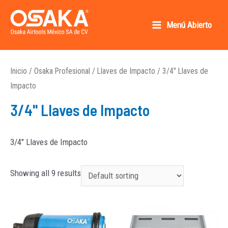
Ir
al
Menú Abierto
Main
contenido
Osaka AirTools México SA de CV
Menu
Inicio
/
Osaka Profesional
/
Llaves de Impacto
/ 3/4" Llaves de
Impacto
3/4" Llaves de Impacto
3/4″ Llaves de Impacto
Showing all 9 results