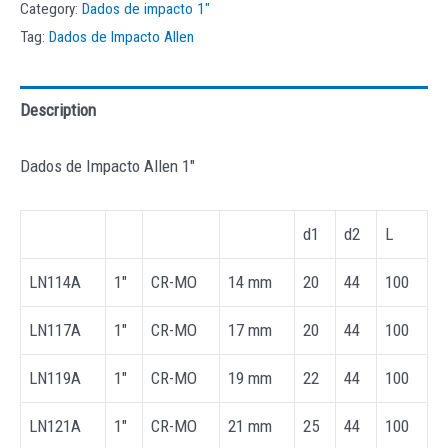
Category:
Dados de impacto 1"
Tag:
Dados de Impacto Allen
Description
Dados de Impacto Allen 1″
d1
d2
L
LN114A
1″
CR-MO
14 mm
20
44
100
LN117A
1″
CR-MO
17 mm
20
44
100
LN119A
1″
CR-MO
19 mm
22
44
100
LN121A
1″
CR-MO
21 mm
25
44
100