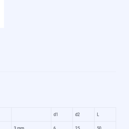
d1
d2
L
3 mm
6
25
50