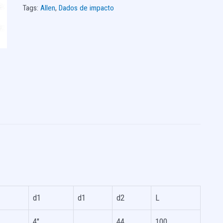
Tags:
Allen
,
Dados de impacto
d1
d1
d2
L
4″
44
100