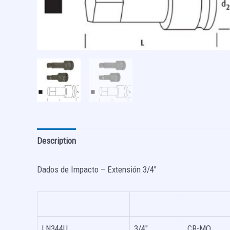
Description
Dados de Impacto – Extensión 3/4″
LN344U
3/4″
CR-MO