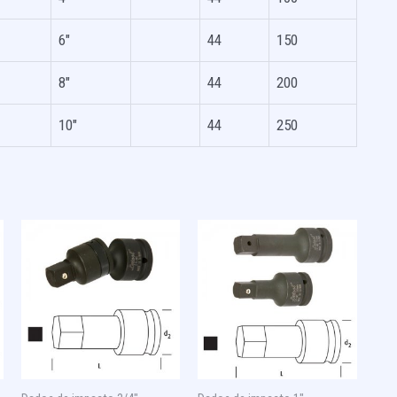
6″
44
150
8″
44
200
10″
44
250