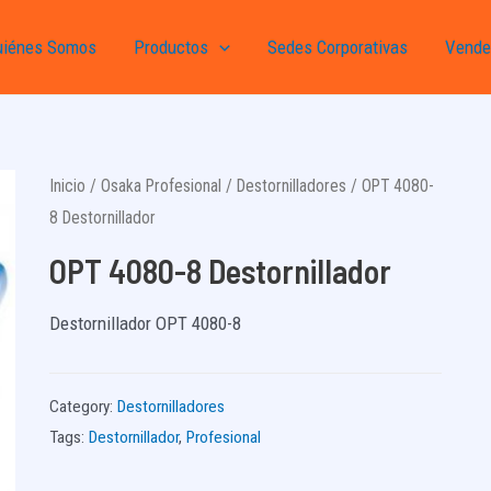
uiénes Somos
Productos
Sedes Corporativas
Vende
Inicio
/
Osaka Profesional
/
Destornilladores
/ OPT 4080-
8 Destornillador
OPT 4080-8 Destornillador
Destornillador OPT 4080-8
Category:
Destornilladores
Tags:
Destornillador
,
Profesional