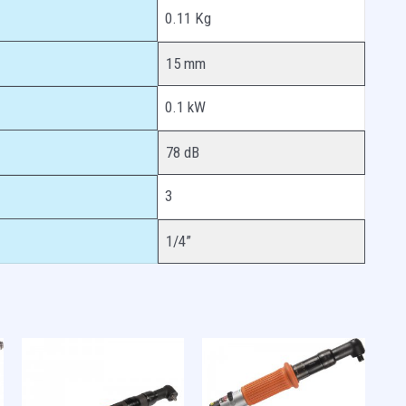
0.11 Kg
15 mm
0.1 kW
78 dB
3
1/4”