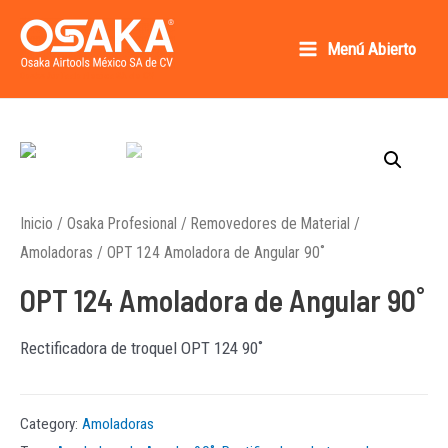
Ir
al
Menú Abierto
Main
contenido
Osaka AirTools México SA de CV
Menu
Inicio
/
Osaka Profesional
/
Removedores de Material
/
Amoladoras
/ OPT 124 Amoladora de Angular 90˚
OPT 124 Amoladora de Angular 90˚
Rectificadora de troquel OPT 124 90˚
Category:
Amoladoras