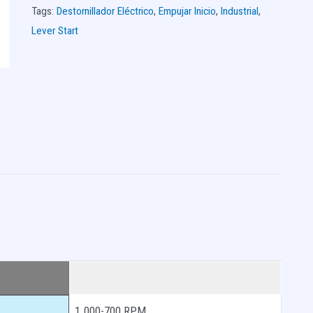
Tags:
Destornillador Eléctrico
,
Empujar Inicio
,
Industrial
,
Lever Start
1.000-700 RPM