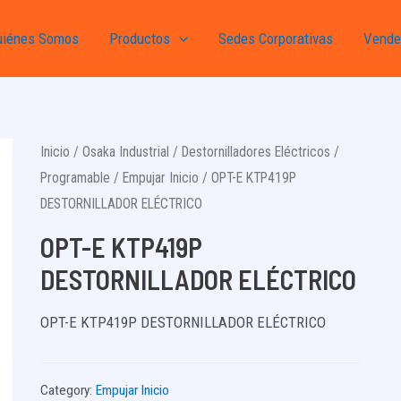
uiénes Somos
Productos
Sedes Corporativas
Vende
Inicio
/
Osaka Industrial
/
Destornilladores Eléctricos
/
Programable
/
Empujar Inicio
/ OPT-E KTP419P
DESTORNILLADOR ELÉCTRICO
OPT-E KTP419P
DESTORNILLADOR ELÉCTRICO
OPT-E KTP419P DESTORNILLADOR ELÉCTRICO
Category:
Empujar Inicio