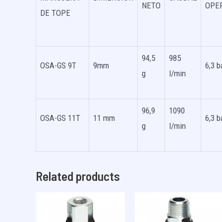
NETO
OPE
DE TOPE
94,5
985
OSA-GS 9T
9mm
6,3 b
g
l/min
96,9
1090
OSA-GS 11T
11 mm
6,3 b
g
l/min
Related products