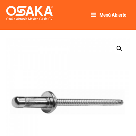
Ir
al
Menú Abierto
Main
contenido
Osaka AirTools México SA de CV
Menu