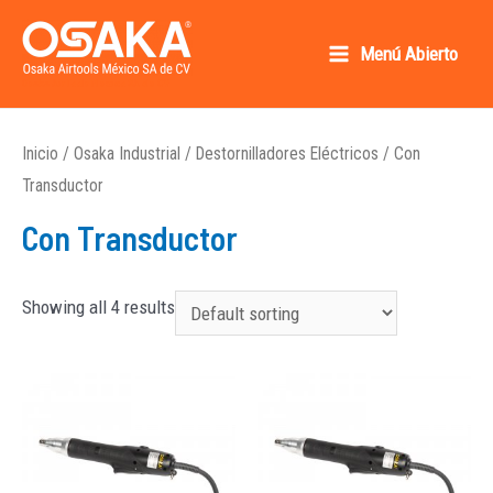
Ir
al
Menú Abierto
Main
contenido
Osaka AirTools México SA de CV
Menu
Inicio
/
Osaka Industrial
/
Destornilladores Eléctricos
/ Con
Transductor
Con Transductor
Showing all 4 results