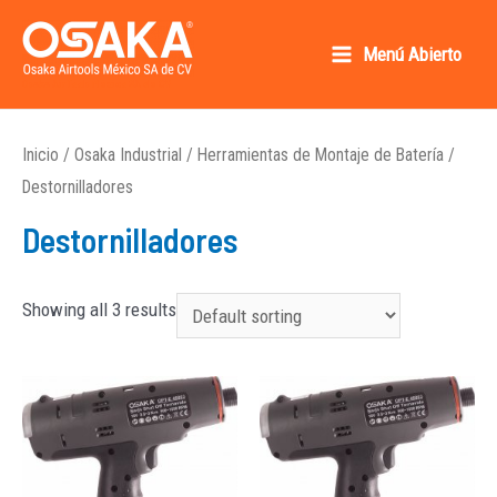
Ir
al
Menú Abierto
Main
contenido
Osaka AirTools México SA de CV
Menu
Inicio
/
Osaka Industrial
/
Herramientas de Montaje de Batería
/
Destornilladores
Destornilladores
Showing all 3 results