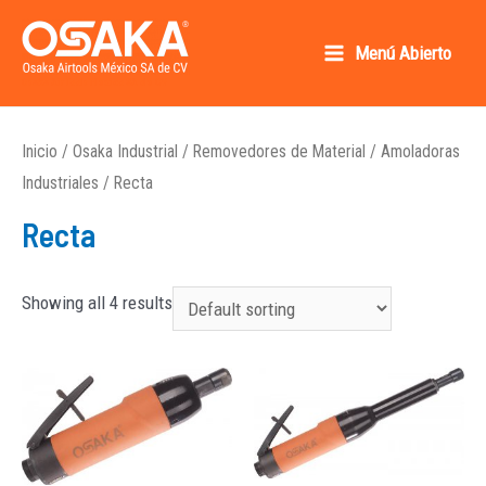
Ir
al
Menú Abierto
Main
contenido
Osaka AirTools México SA de CV
Menu
Inicio
/
Osaka Industrial
/
Removedores de Material
/
Amoladoras
Industriales
/ Recta
Recta
Showing all 4 results