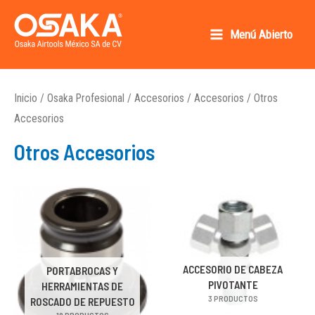
Ir
al
Menú Abierto
Main
contenido
Osaka AirTools México SA de CV
Menu
Inicio
/
Osaka Profesional
/
Accesorios
/
Accesorios
/ Otros
Accesorios
Otros Accesorios
ACCESORIO DE CABEZA
PORTABROCAS Y
PIVOTANTE
HERRAMIENTAS DE
3 PRODUCTOS
ROSCADO DE REPUESTO