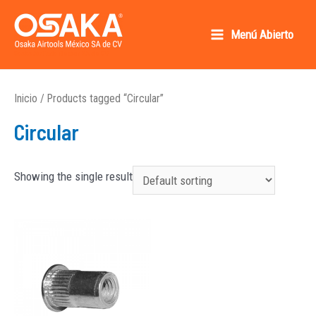
Ir
al
Menú Abierto
Main
contenido
Osaka AirTools México SA de CV
Menu
Inicio
/ Products tagged “Circular”
Circular
Showing the single result