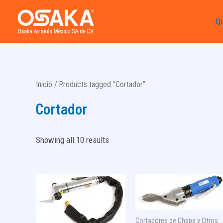
Ir
Q
al
contenido
Inicio
/ Products tagged “Cortador”
Cortador
Showing all 10 results
Cortadores de Chapa y Otros