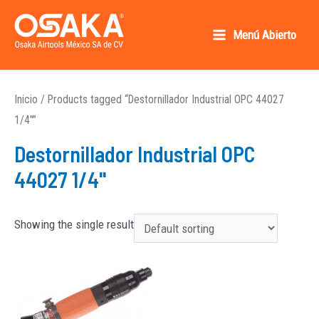
Ir
al
Menú Abierto
Main
contenido
Osaka AirTools México SA de CV
Menu
Inicio
/ Products tagged “Destornillador Industrial OPC 44027
1/4"”
Destornillador Industrial OPC
44027 1/4"
Showing the single result