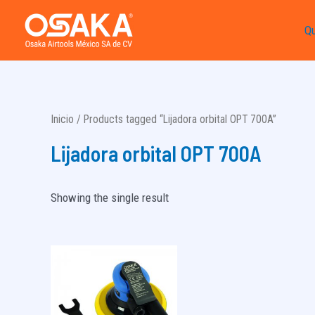
Ir
Q
al
contenido
Inicio
/ Products tagged “Lijadora orbital OPT 700A”
Lijadora orbital OPT 700A
Showing the single result