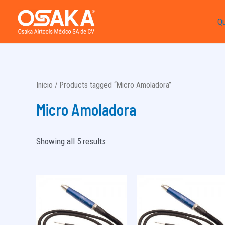
Ir
Q
al
contenido
Inicio
/ Products tagged “Micro Amoladora”
Micro Amoladora
Showing all 5 results