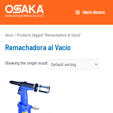
Ir
al
Menú Abierto
Main
contenido
Osaka AirTools México SA de CV
Menu
Inicio
/ Products tagged “Remachadora al Vacío”
Remachadora al Vacío
Showing the single result