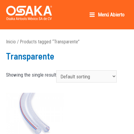
Ir
al
Menú Abierto
Main
contenido
Osaka AirTools México SA de CV
Menu
Inicio
/ Products tagged “Transparente”
Transparente
Showing the single result