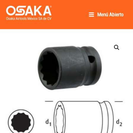
Ir
al
Menú Abierto
Main
contenido
Osaka AirTools México SA de CV
Menu