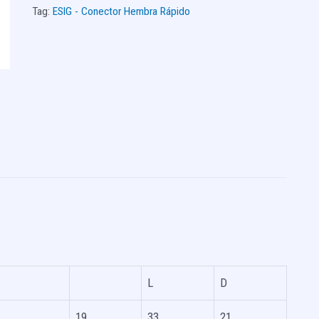
Tag:
ESIG - Conector Hembra Rápido
L
D
19
33
21