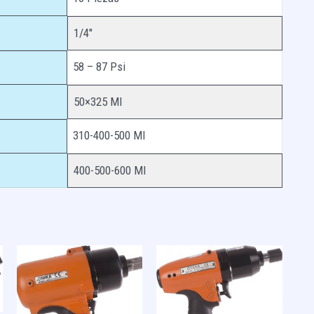
1/4″
58 – 87 Psi
50×325 Ml
310-400-500 Ml
400-500-600 Ml