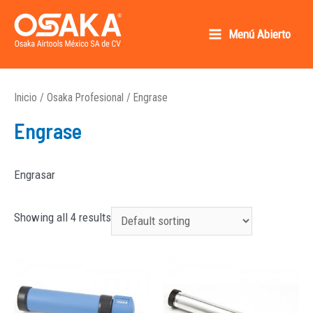
Ir
al
Menú Abierto
Main
contenido
Osaka AirTools México SA de CV
Menu
Inicio
/
Osaka Profesional
/ Engrase
Engrase
Engrasar
Showing all 4 results