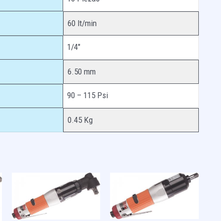
60 lt/min
1/4″
6.50 mm
90 – 115 Psi
0.45 Kg