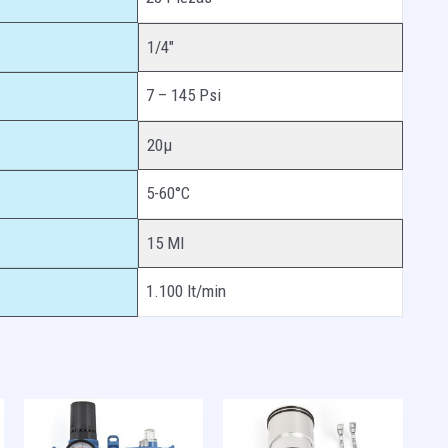
1/4″
7 – 145 Psi
20µ
5-60°C
15 Ml
1.100 lt/min