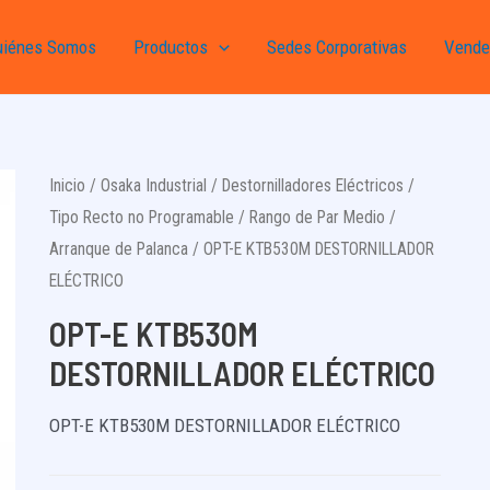
uiénes Somos
Productos
Sedes Corporativas
Vende
Inicio
/
Osaka Industrial
/
Destornilladores Eléctricos
/
Tipo Recto no Programable
/
Rango de Par Medio
/
Arranque de Palanca
/ OPT-E KTB530M DESTORNILLADOR
ELÉCTRICO
OPT-E KTB530M
DESTORNILLADOR ELÉCTRICO
OPT-E KTB530M DESTORNILLADOR ELÉCTRICO