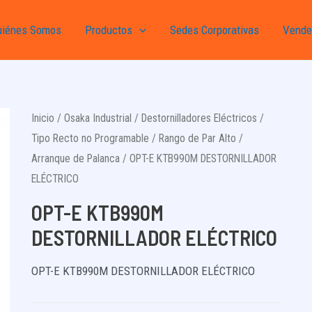
uiénes Somos
Productos
Sedes Corporativas
Vende
Inicio
/
Osaka Industrial
/
Destornilladores Eléctricos
/
Tipo Recto no Programable
/
Rango de Par Alto
/
Arranque de Palanca
/ OPT-E KTB990M DESTORNILLADOR
ELÉCTRICO
OPT-E KTB990M
DESTORNILLADOR ELÉCTRICO
OPT-E KTB990M DESTORNILLADOR ELÉCTRICO