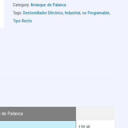
Category:
Arranque de Palanca
Tags:
Destornillador Eléctrico
,
Industrial
,
no Programable
,
Tipo Recto
e de Palanca
120 W