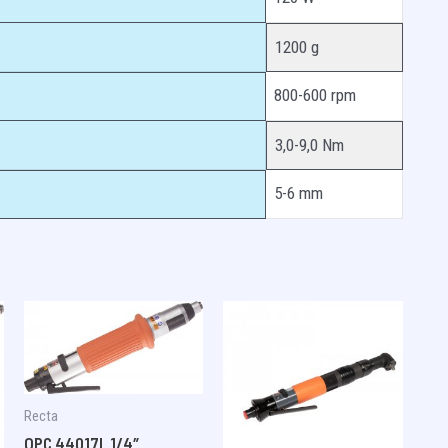
1200 g
800-600 rpm
3,0-9,0 Nm
5-6 mm
Recta
OPC 44017L 1/4″