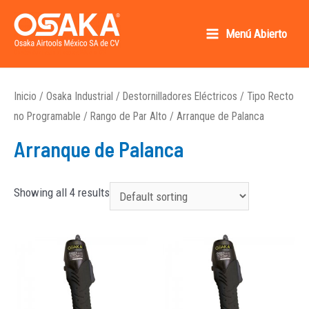
Ir
al
Menú Abierto
Main
contenido
Osaka AirTools México SA de CV
Menu
Inicio
/
Osaka Industrial
/
Destornilladores Eléctricos
/
Tipo Recto
no Programable
/
Rango de Par Alto
/ Arranque de Palanca
Arranque de Palanca
Showing all 4 results