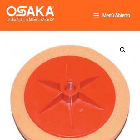
Ir
al
Menú Abierto
Main
contenido
Osaka AirTools México SA de CV
Menu