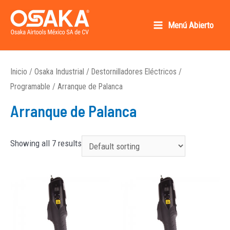
Ir
al
Menú Abierto
Main
contenido
Osaka AirTools México SA de CV
Menu
Inicio
/
Osaka Industrial
/
Destornilladores Eléctricos
/
Programable
/ Arranque de Palanca
Arranque de Palanca
Showing all 7 results