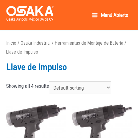
Ir
al
Menú Abierto
Main
contenido
Osaka AirTools México SA de CV
Menu
Inicio
/
Osaka Industrial
/
Herramientas de Montaje de Batería
/
Llave de Impulso
Llave de Impulso
Showing all 4 results