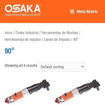
Ir
al
Menú Abierto
Main
contenido
Osaka AirTools México SA de CV
Menu
Inicio
/
Osaka Industrial
/
Herramientas de Montaje
/
Herramientas de Impulso
/
Llaves de Impulso
/ 90°
90°
Showing all 6 results