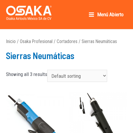
Ir
al
Menú Abierto
Main
contenido
Osaka AirTools México SA de CV
Menu
Inicio
/
Osaka Profesional
/
Cortadores
/ Sierras Neumáticas
Sierras Neumáticas
Showing all 3 results