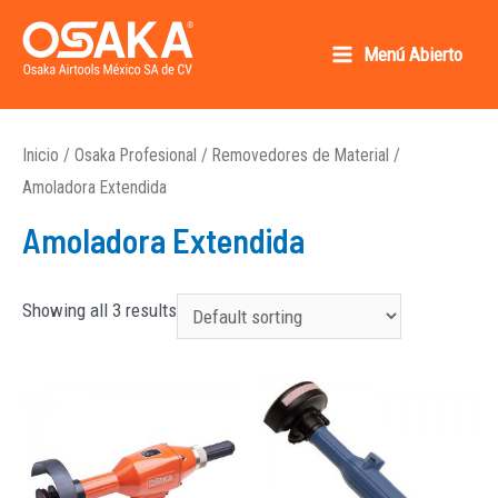
Ir
al
Menú Abierto
Main
contenido
Osaka AirTools México SA de CV
Menu
Inicio
/
Osaka Profesional
/
Removedores de Material
/
Amoladora Extendida
Amoladora Extendida
Showing all 3 results