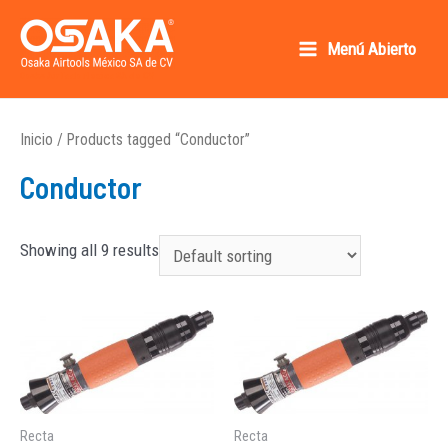
Ir
al
Menú Abierto
Main
contenido
Osaka AirTools México SA de CV
Menu
Inicio
/ Products tagged “Conductor”
Conductor
Showing all 9 results
Recta
Recta