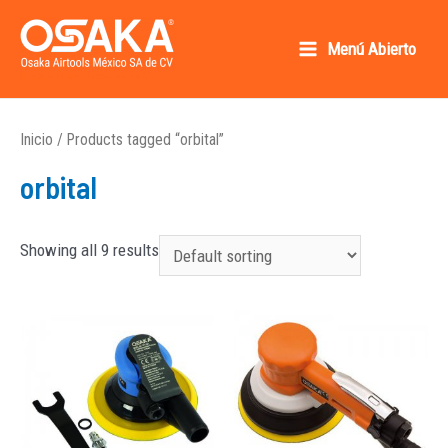
Ir
al
Menú Abierto
Main
contenido
Osaka AirTools México SA de CV
Menu
Inicio
/ Products tagged “orbital”
orbital
Showing all 9 results