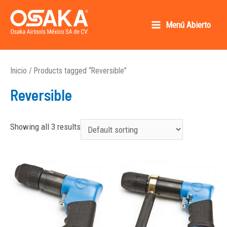
Ir
al
Menú Abierto
Main
contenido
Osaka AirTools México SA de CV
Menu
Inicio
/ Products tagged “Reversible”
Reversible
Showing all 3 results