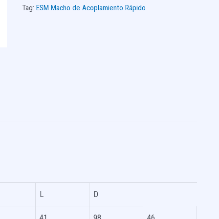
Tag:
ESM Macho de Acoplamiento Rápido
L
D
41
98
46