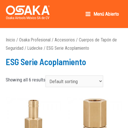
Ir
al
Menú Abierto
Main
contenido
Osaka AirTools México SA de CV
Menu
Inicio
/
Osaka Profesional
/
Accesorios
/
Cuerpos de Tapón de
Seguridad
/
Lüdecke
/ ESG Serie Acoplamiento
ESG Serie Acoplamiento
Showing all 6 results