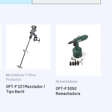
Mezcladores Y Otros
Productos
Remachadoras
OPT-P 221 Mezclador /
OPT-P 5050
Tipo Barril
Remachadora