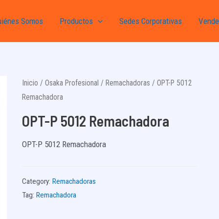
uiénes Somos
Productos
Sedes Corporativas
Vende
Inicio
/
Osaka Profesional
/
Remachadoras
/ OPT-P 5012
Remachadora
OPT-P 5012 Remachadora
OPT-P 5012 Remachadora
Category:
Remachadoras
Tag:
Remachadora