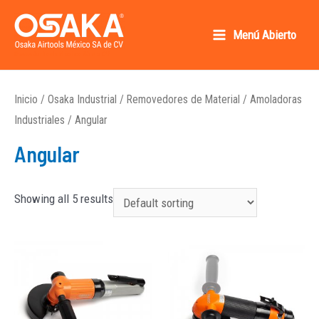
Ir
al
Menú Abierto
Main
contenido
Osaka AirTools México SA de CV
Menu
Inicio
/
Osaka Industrial
/
Removedores de Material
/
Amoladoras
Industriales
/ Angular
Angular
Showing all 5 results