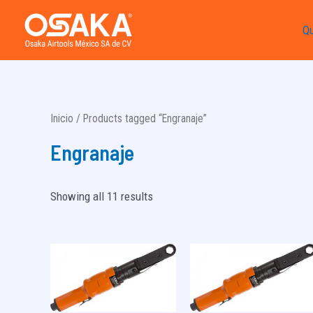
Ir
Q
al
contenido
Inicio
/ Products tagged “Engranaje”
Engranaje
Showing all 11 results