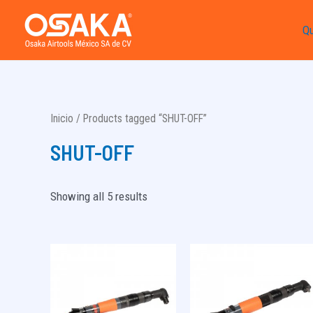
Ir
Q
al
contenido
Inicio
/ Products tagged “SHUT-OFF”
SHUT-OFF
Showing all 5 results