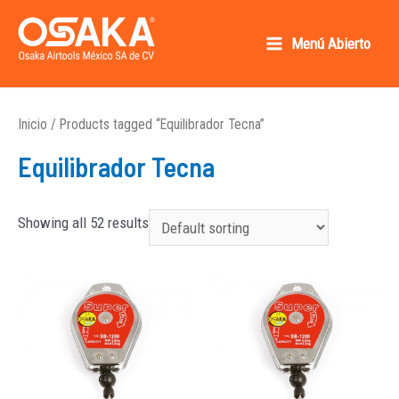
Ir
al
Menú Abierto
Main
contenido
Osaka AirTools México SA de CV
Menu
Inicio
/ Products tagged “Equilibrador Tecna”
Equilibrador Tecna
Showing all 52 results